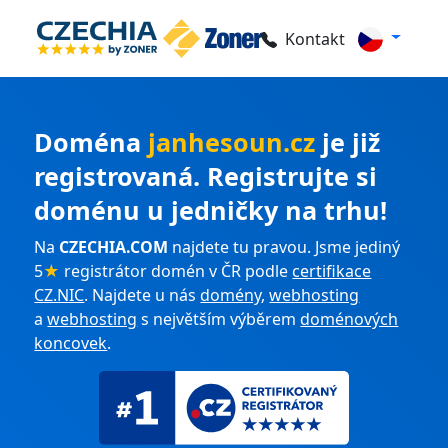
Kontakt
Doména
janhesoun.cz
je již
registrovaná. Registrujte si
doménu u jedničky na trhu!
Na
CZECHIA.COM
najdete tu pravou. Jsme jediný
5
★
registrátor domén v ČR podle
certifikace
CZ.NIC
. Najdete u nás
domény
,
webhosting
a
webhosting
s největším výběrem
doménových
koncovek
.