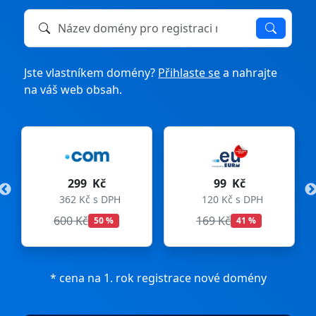
Název domény k registraci nebo převodu
Jste vlastníkem domény?
Přihlaste se
a nahrajte
na váš web obsah.
299 Kč
99 Kč
362 Kč s DPH
120 Kč s DPH
600 Kč
169 Kč
50 %
41 %
* cena na 1. rok registrace nové domény